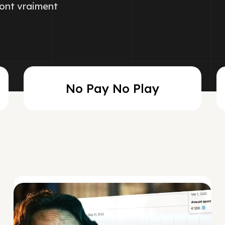
 font vraiment
No Pay No Play
Social Scaling