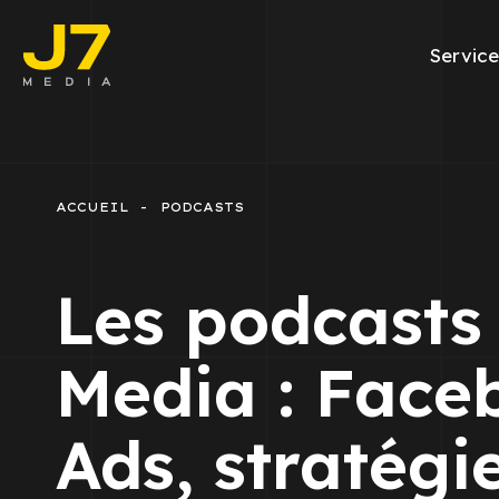
Service
Facebook Ads
E-commerce
ACCUEIL
PODCASTS
Génération de l
Les podcasts
Google Ads
Emailing
Media : Face
Rapports Meta
Ads, stratégi