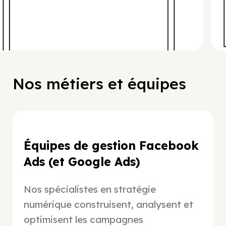
Nos métiers et équipes
cations pour ton matériel de travail
Pl
Équipes de gestion Facebook
d’
Ads (et Google Ads)
Nos spécialistes en stratégie
numérique construisent, analysent et
optimisent les campagnes