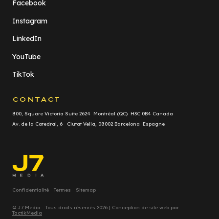
Facebook
Instagram
LinkedIn
YouTube
TikTok
CONTACT
800, Square Victoria Suite 2624 Montréal (QC) H3C 0B4 Canada
Av. de la Catedral, 6 Ciutat Vella, 08002 Barcelona Espagne
Confidentialité
Termes
Sitemap
© J7 Media - Tous droits réservés 2026 | Conception de site web par
TactikMedia