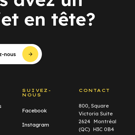
jet en tête?
z-nous
S
SUIVEZ-
CONTACT
NOUS
800, Square
s
Facebook
Victoria Suite
2624 Montréal
Instagram
(QC) H3C 0B4