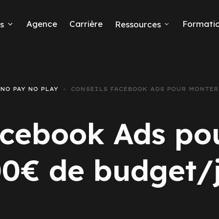
Agence
Carrière
Formati
s
Ressources
NO PAY NO PLAY
CONSEILS FACEBOOK ADS POUR MONTER 
eads
acebook Ads po
0€ de budget/
 Ads