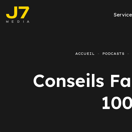
Service
Facebook Ads
E-commerce
ACCUEIL
PODCASTS
Génération de l
Conseils F
Google Ads
Emailing
100
Rapports Meta