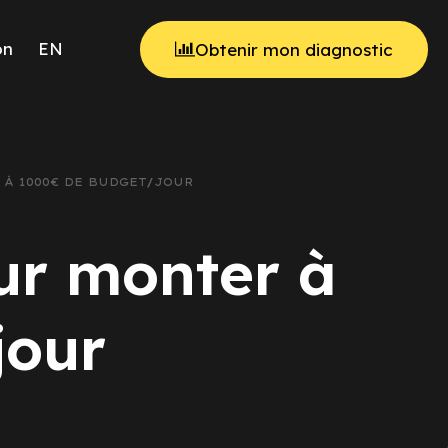
on
EN
Obtenir mon diagnostic
À 1000€ DE BUDGET/JOUR
ur monter à
jour