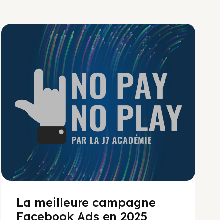
No Pay No Play
La meilleure campagne
Facebook Ads en 2025