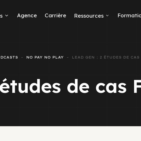
Agence
Carrière
Formati
s
Ressources
ODCASTS
NO PAY NO PLAY
LEAD GEN : 2 ÉTUDES DE CA
eads
 études de cas
 Ads