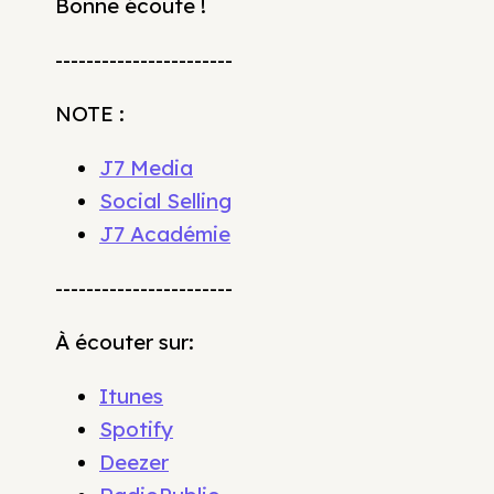
Bonne écoute !
-----------------------
NOTE :
J7 Media
Social Selling
J7 Académie
-----------------------
À écouter sur:
Itunes
Spotify
Deezer