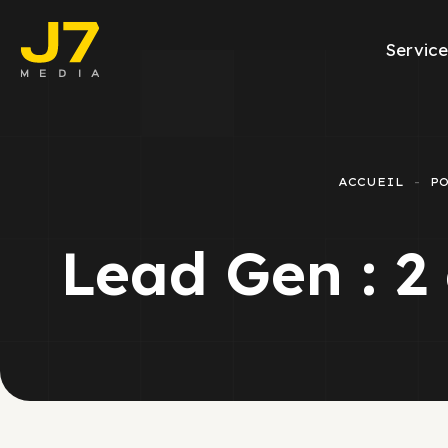
Service
Facebook Ads
E-commerce
ACCUEIL
P
Génération de l
Lead Gen : 2
Google Ads
Emailing
Rapports Meta