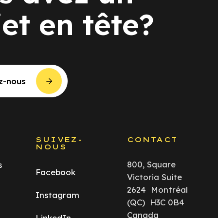
jet en tête?
z-nous
S
SUIVEZ-
CONTACT
NOUS
800, Square
s
Facebook
Victoria Suite
2624 Montréal
Instagram
(QC) H3C 0B4
Canada
LinkedIn