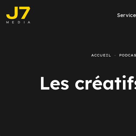
Service
Facebook Ads
E-commerce
ACCUEIL
PODCAS
Génération de l
Les créati
Google Ads
Emailing
Rapports Meta