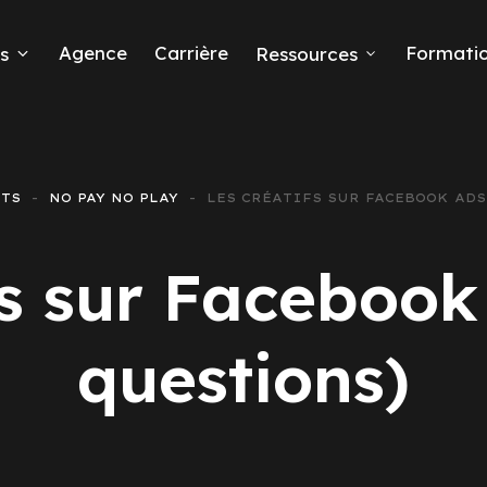
Agence
Carrière
Formati
s
Ressources
TS
NO PAY NO PLAY
LES CRÉATIFS SUR FACEBOOK ADS
eads
fs sur Facebook
questions)
 Ads