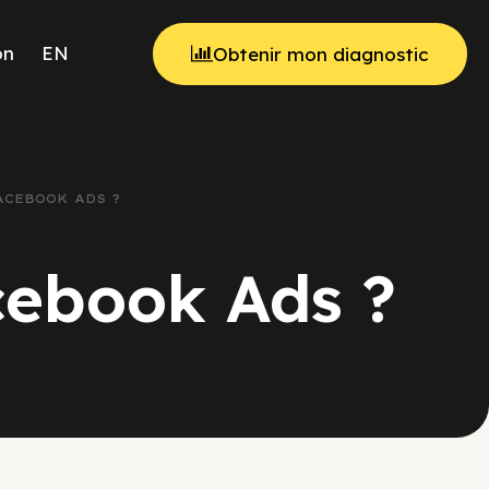
on
EN
Obtenir mon diagnostic
ACEBOOK ADS ?
cebook Ads ?