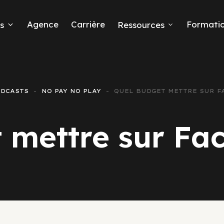
Agence
Carrière
Formati
s
Ressources
ODCASTS
NO PAY NO PLAY
QUEL BUDGET METTRE SUR F
eads
 mettre sur Fa
 Ads