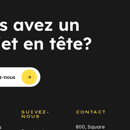
s avez un
jet en tête?
z-nous
S
SUIVEZ-
CONTACT
NOUS
800, Square
s