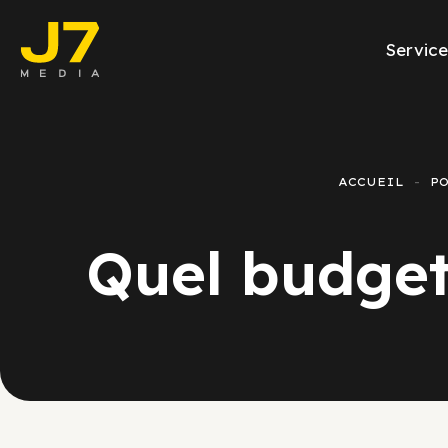
Service
Facebook Ads
E-commerce
ACCUEIL
P
Génération de l
Quel budget
Google Ads
Emailing
Rapports Meta