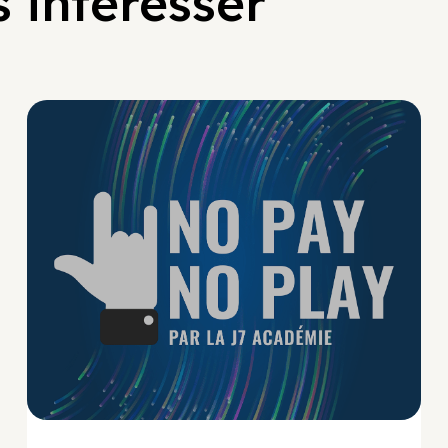
 intéresser
No Pay No Play