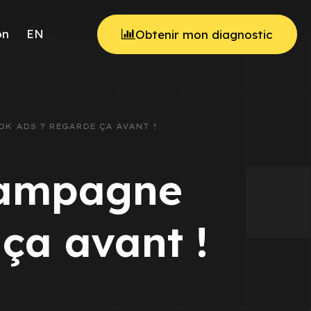
on
EN
Obtenir mon diagnostic
K ADS ? REGARDE ÇA AVANT !
 campagne
ça avant !