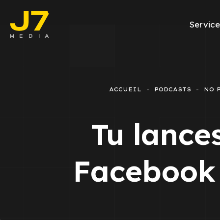
Service
Facebook Ads
E-commerce
ACCUEIL
PODCASTS
NO 
Génération de l
Tu lance
Google Ads
Emailing
Facebook 
Rapports Meta