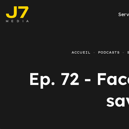
Serv
Facebook A
E-commerce
ACCUEIL
PODCASTS
Génération d
Ep. 72 - Fa
Google Ads
Emailing
sa
Rapports Me