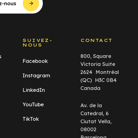
z-nous
S
SUIVEZ-
CONTACT
NOUS
800, Square
s
Facebook
Victoria Suite
2624 Montréal
Instagram
(QC) H3C 0B4
Canada
LinkedIn
YouTube
Av. de la
Catedral, 6
TikTok
Ciutat Vella,
08002
Barcelona