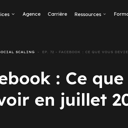
Agence
Carrière
Forma
ices
Ressources
ds
SOCIAL SCALING
EP. 72 - FACEBOOK : CE QUE VOUS DEVI
e leads
cebook : Ce que
voir en juillet 2
ta Ads