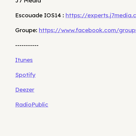
J7 Media
Escouade IOS14 :
https://experts.j7media
Groupe:
https://www.facebook.com/group
-----------
Itunes
Spotify
Deezer
RadioPublic