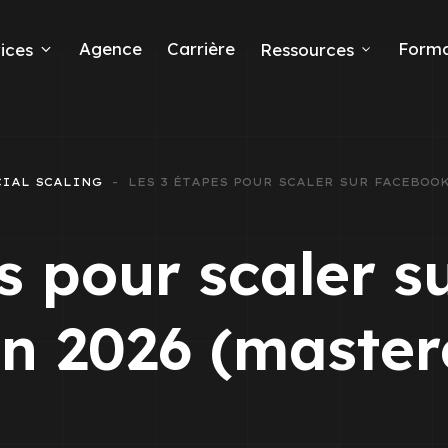
Agence
Carrière
Forma
ices
Ressources
ds
CIAL SCALING
LES 3 ÉTAPES POUR SCALER SUR FACEBOOK
e leads
s pour scaler 
n 2026 (master
ta Ads