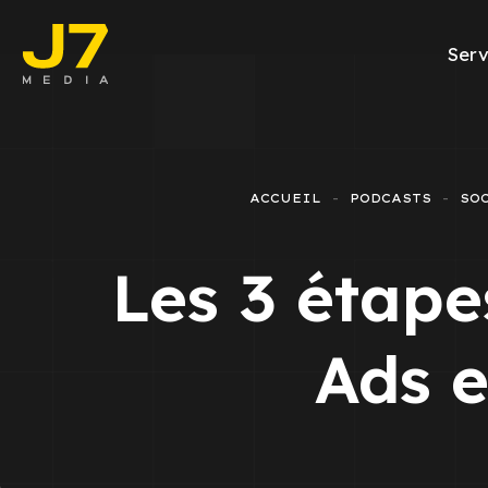
Serv
Facebook A
E-commerce
ACCUEIL
PODCASTS
SO
Génération d
Les 3 étape
Google Ads
Emailing
Ads e
Rapports Me