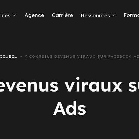
Agence
Carrière
Forma
ices
Ressources
ds
CCUEIL
4 CONSEILS DEVENUS VIRAUX SUR FACEBOOK A
e leads
devenus viraux 
Ads
ta Ads