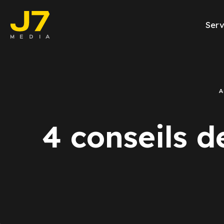
Serv
Facebook A
E-commerce
A
Génération d
4 conseils 
Google Ads
Emailing
Rapports Me