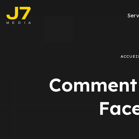
Serv
Facebook A
E-commerce
ACCUEI
Génération d
Comment 
Google Ads
Emailing
Face
Rapports Me