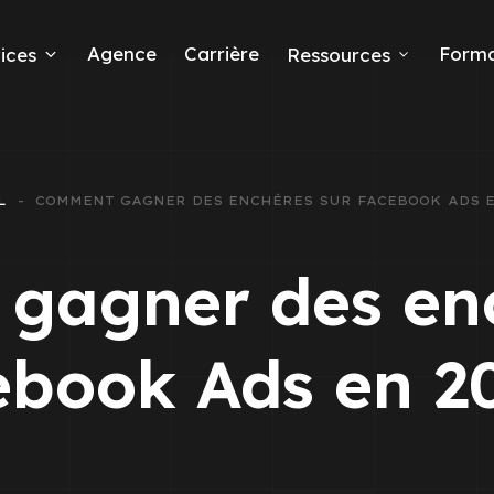
Agence
Carrière
Forma
ices
Ressources
ds
L
COMMENT GAGNER DES ENCHÈRES SUR FACEBOOK ADS EN
e leads
gagner des enc
book Ads en 2
ta Ads