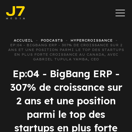
ACCUEIL
PODCASTS
HYPERCROISSANCE
EP:04 - BIGBANG ERP - 307% DE CROISSANCE SUR 2
ANS ET UNE POSITION PARMI LE TOP DES STARTUPS
EN PLUS FORTE CROISSANCE AU CANADA, AVEC
GABRIEL TUPULA YAMBA, CEO
Ep:04 - BigBang ERP -
307% de croissance sur
2 ans et une position
parmi le top des
startups en plus forte