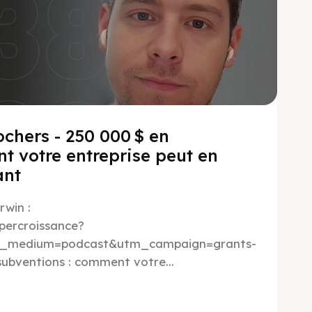
ochers - 250 000 $ en
t votre entreprise peut en
ant
rwin :
percroissance?
m_medium=podcast&utm_campaign=grants-
subventions : comment votre...