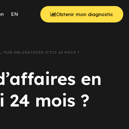
on
EN
Obtenir mon diagnostic
E, PUB OBLIGATOIRE D’ICI 24 MOIS ?
’affaires en
ci 24 mois ?