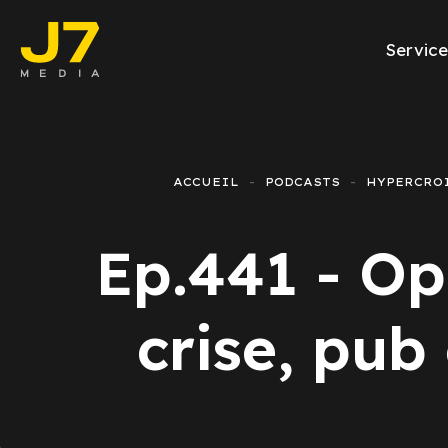
Service
Facebook Ads
E-commerce
ACCUEIL
PODCASTS
HYPERCRO
Génération de l
Ep.441 - Op
Google Ads
Emailing
crise, pub 
Rapports Meta