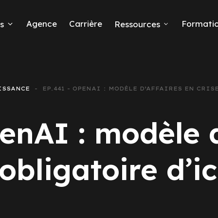
Agence
Carrière
Formati
s
Ressources
ISSANCE
EP.441 - OPENAI : MODÈLE D’AFFAIRES EN CRIS
eads
enAI : modèle d
obligatoire d’i
 Ads