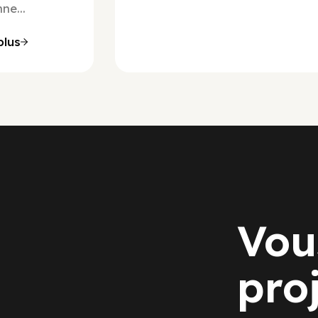
ne...
plus
Vou
pro