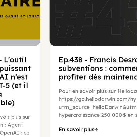
 L'outil
Ep.438 - Francis Desr
 puissant
subventions : commen
AI n’est
profiter dès mainten
-5 (et il
Pour en savoir plus sur Helloda
à
https://go.hellodarwin.com/hy
ble)
utm_source=helloDarwin&ut
hypercroissance 250 000 $ en 
voir plus sur
n : Agent
En savoir plus
 OpenAI : ce