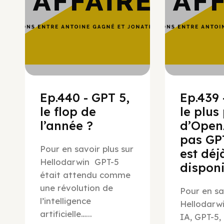
Ep.440 - GPT 5,
Ep.439 -
le flop de
le plus
l’année ?
d’Open
pas GPT
Pour en savoir plus sur
est déj
Hellodarwin GPT-5
disponi
était attendu comme
une révolution de
Pour en sa
l’intelligence
Hellodarwi
artificielle…...
IA, GPT-5,