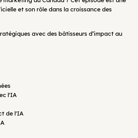
le marketing au Canada ? Cet épisode est une
ficielle et son rôle dans la croissance des
tratégiques avec des bâtisseurs d’impact au
nées
ec l'IA
t de l'IA
IA