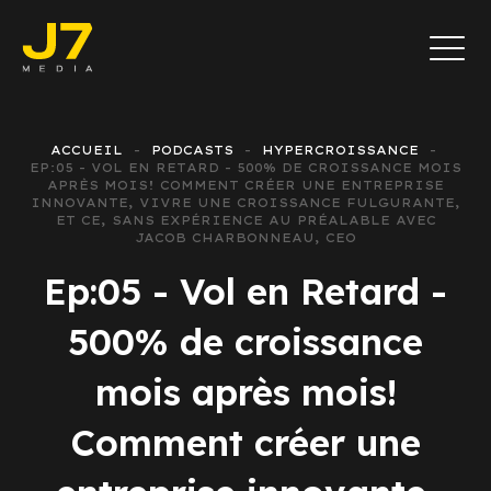
ACCUEIL
PODCASTS
HYPERCROISSANCE
EP:05 - VOL EN RETARD - 500% DE CROISSANCE MOIS
APRÈS MOIS! COMMENT CRÉER UNE ENTREPRISE
INNOVANTE, VIVRE UNE CROISSANCE FULGURANTE,
ET CE, SANS EXPÉRIENCE AU PRÉALABLE AVEC
JACOB CHARBONNEAU, CEO
Ep:05 - Vol en Retard -
500% de croissance
mois après mois!
Comment créer une