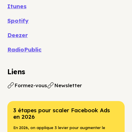
Itunes
Spotify
Deezer
RadioPublic
Liens
Formez-vous
Newsletter
3 étapes pour scaler Facebook Ads
en 2026
En 2026, on applique 3 levier pour augmenter le