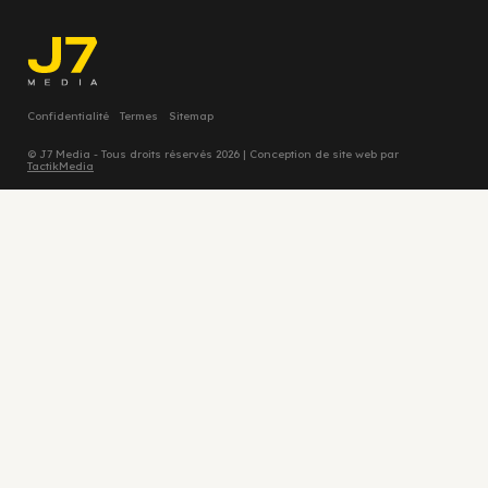
Confidentialité
Termes
Sitemap
© J7 Media - Tous droits réservés 2026 | Conception de site web par
TactikMedia