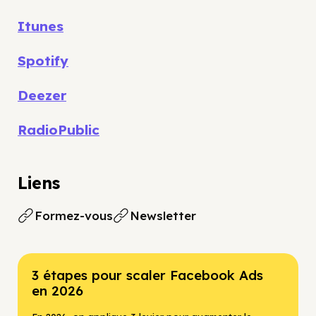
Itunes
Spotify
Deezer
RadioPublic
Liens
Formez-vous
Newsletter
3 étapes pour scaler Facebook Ads
en 2026