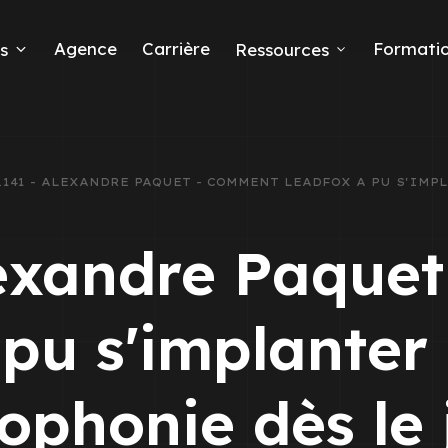
Agence
Carrière
Formati
s
Ressources
.141 - ALEXANDRE PAQUET - COMMENT LEADFOX A PU S'IM
eads
lexandre Paque
pu s'implanter
 Ads
ophonie dès le 