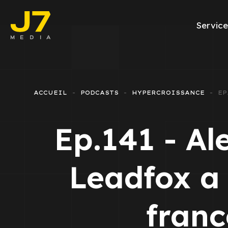
Service
Facebook Ads
E-commerce
ACCUEIL
PODCASTS
HYPERCROISSANCE
EP
Génération de l
Ep.141 - A
Google Ads
Emailing
Leadfox a 
Rapports Meta
franc