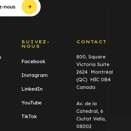
z-nous
S
SUIVEZ-
CONTACT
NOUS
800, Square
s
Facebook
Victoria Suite
2624 Montréal
Instagram
(QC) H3C 0B4
Canada
LinkedIn
YouTube
Av. de la
Catedral, 6
TikTok
Ciutat Vella,
08002