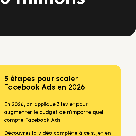
3 étapes pour scaler
Facebook Ads en 2026
En 2026, on applique 3 levier pour
augmenter le budget de n'importe quel
compte Facebook Ads.
Découvrez la vidéo complète à ce sujet en