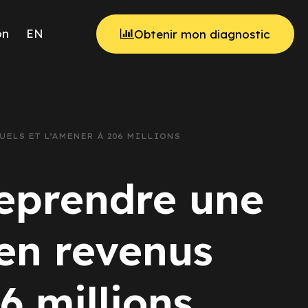
on
EN
Obtenir mon diagnostic
UELS ET L’AMENER À 206 MILLIONS
Reprendre une
 en revenus
6 millions