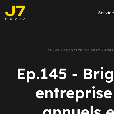
Service
Facebook Ads
E-commerce
EP.145 - BRIGITTE JALBERT - RE
Génération de l
Ep.145 - Bri
Google Ads
Emailing
entreprise
Rapports Meta
annuels e