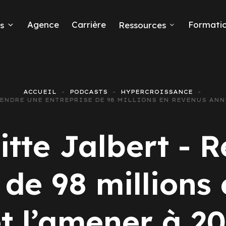
Agence
Carrière
Formati
s
Ressources
ACCUEIL
PODCASTS
HYPERCROISSANCE
PRENDRE UNE ENTREPRISE DE 98 MILLIONS EN REVENUS ANN
eads
gitte Jalbert - 
 de 98 millions
 Ads
t l’amener à 20