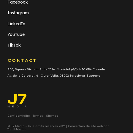
Facebook
Instagram
LinkedIn
YouTube
TikTok
CONTACT
800, Square Victoria Suite 2624 Montréal (QC) H3C 0B4 Canada
Av. de la Catedral, 6 Ciutat Vella, 08002 Barcelona Espagne
Confidentialité
Termes
Sitemap
© J7 Media - Tous droits réservés 2026 | Conception de site web par
TactikMedia