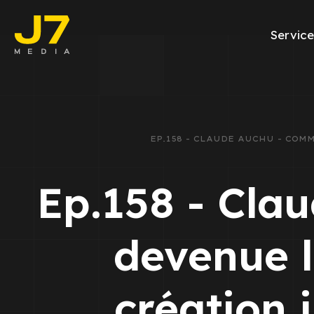
Service
Facebook Ads
E-commerce
EP.158 - CLAUDE AUCHU - CO
Génération de l
Ep.158 - Cla
Google Ads
Emailing
devenue 
Rapports Meta
création