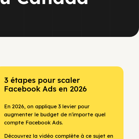
3 étapes pour scaler
Facebook Ads en 2026
En 2026, on applique 3 levier pour
augmenter le budget de n'importe quel
compte Facebook Ads.
Découvrez la vidéo complète à ce sujet en