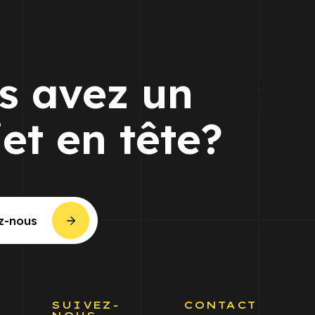
s avez un
jet en tête?
z-nous
S
SUIVEZ-
CONTACT