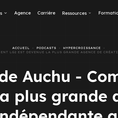
Agence
Carrière
Formati
s
Ressources
ACCUEIL
PODCASTS
HYPERCROISSANCE
MMENT LG2 EST DEVENUE LA PLUS GRANDE AGENCE DE CRÉA
eads
ude Auchu - Co
la plus grande 
 Ads
 indépendante 