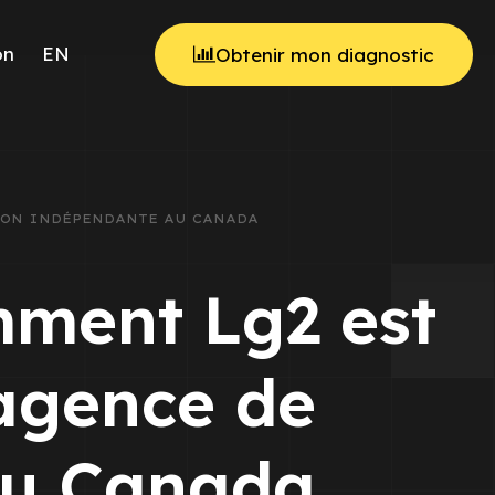
on
EN
Obtenir mon diagnostic
TION INDÉPENDANTE AU CANADA
mment Lg2 est
agence de
au Canada