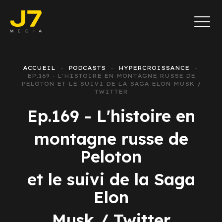
ACCUEIL
PODCASTS
HYPERCROISSANCE
EP.169 - L'HISTOIRE EN MONTAGNE RUSSE DE
PELOTON ET LE SUIVI DE LA SAGA ELON MUSK /
TWITTER
Ep.169 - L'histoire en
montagne russe de
Peloton
et le suivi de la Saga
Elon
Musk / Twitter