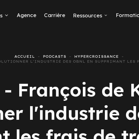
Agence
Carrière
Formati
s
Ressources
ACCUEIL
PODCASTS
HYPERCROISSANCE
ÉVOLUTIONNER L'INDUSTRIE DES OBNL EN SUPPRIMANT LES
eads
 - François de K
er l'industrie
 Ads
 les frais de t