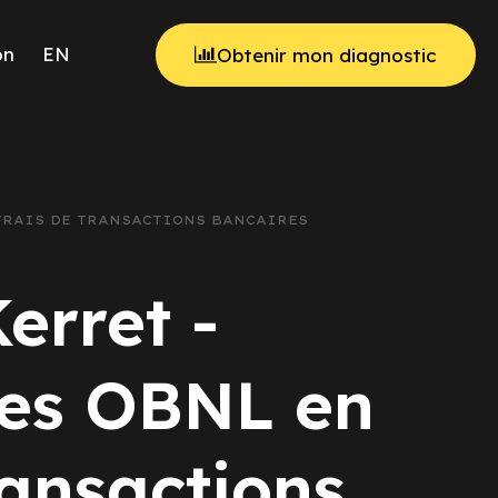
on
EN
Obtenir mon diagnostic
 FRAIS DE TRANSACTIONS BANCAIRES
erret -
 des OBNL en
ransactions