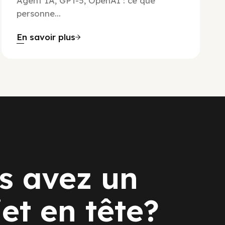
Agent IA, GPT-5, OpenAI : ce que
personne...
En savoir plus
s avez un
jet en tête?