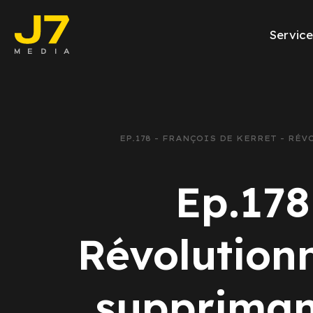
Service
Facebook Ads
E-commerce
EP.178 - FRANÇOIS DE KERRET - R
Génération de l
Ep.178
Google Ads
Emailing
Révolutionn
Rapports Meta
supprimant