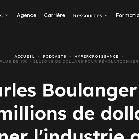
Agence
Carrière
Formati
s
Ressources
ACCUEIL
PODCASTS
HYPERCROISSANCE
R PLUS DE 300 MILLIONS DE DOLLARS POUR RÉVOLUTIONNER
eads
arles Boulanger 
millions de doll
 Ads
ner l'industrie