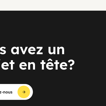
s avez un
jet en tête?
z-nous