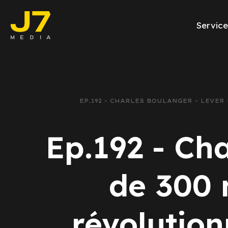
Service
Facebook Ads
E-commerce
EP.192 - CHARLES BOULANGER - LEVE
Génération de l
Ep.192 - Ch
Google Ads
Emailing
de 300 
Rapports Meta
révolution