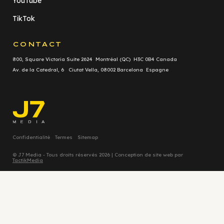
YouTube
TikTok
CONTACT
800, Square Victoria Suite 2624 Montréal (QC) H3C 0B4 Canada
Av. de la Catedral, 6 Ciutat Vella, 08002 Barcelona Espagne
Confidentialité
Termes
Sitemap
© J7 Media - Tous droits réservés 2026 | Conception de site web par
TactikMedia