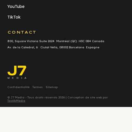
YouTube
TikTok
CONTACT
800, Square Victoria Suite 2624 Montréal (QC) H3C 0B4 Canada
Av. de la Catedral, 6 Ciutat Vella, 08002 Barcelona Espagne
Confidentialité
Termes
Sitemap
© J7 Media - Tous droits réservés 2026 | Conception de site web par
TactikMedia