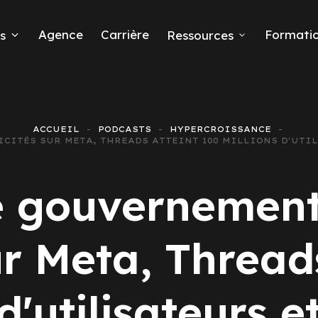
Agence
Carrière
Formati
s
Ressources
ACCUEIL
PODCASTS
HYPERCROISSANCE
LICITÉS SUR META, THREADS ATTEINT 100 MILLIONS D'UTI
eads
e gouvernement
ur Meta, Thread
 Ads
d'utilisateurs e