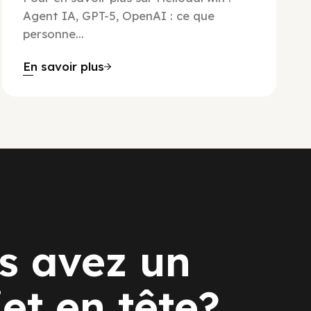
Agent IA, GPT-5, OpenAI : ce que
personne...
En savoir plus
s avez un
jet en tête?