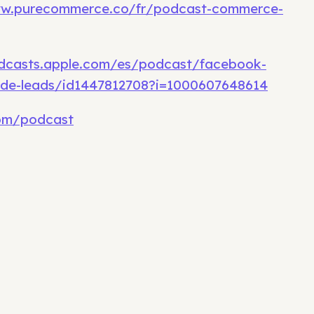
ww.purecommerce.co/fr/podcast-commerce-
odcasts.apple.com/es/podcast/facebook-
de-leads/id1447812708?i=1000607648614
om/podcast