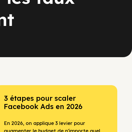
nt
3 étapes pour scaler
Facebook Ads en 2026
En 2026, on applique 3 levier pour
augmenter le budget de n'importe quel