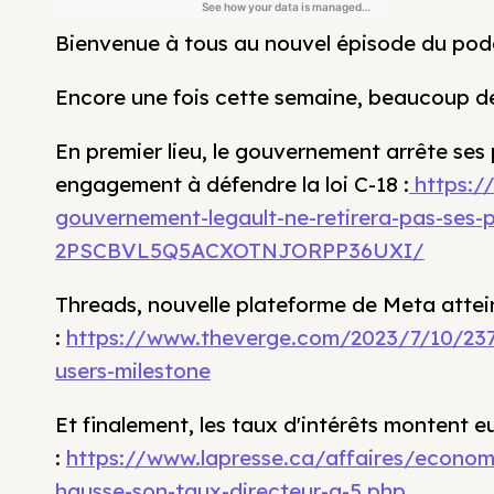
Bienvenue à tous au nouvel épisode du pod
Encore une fois cette semaine, beaucoup de
En premier lieu, le gouvernement arrête ses
engagement à défendre la loi C-18 :
https://
gouvernement-legault-ne-retirera-pas-ses-p
2PSCBVL5Q5ACXOTNJORPP36UXI/
Threads, nouvelle plateforme de Meta attein
:
https://www.theverge.com/2023/7/10/237
users-milestone
Et finalement, les taux d'intérêts montent 
:
https://www.lapresse.ca/affaires/econo
hausse-son-taux-directeur-a-5.php