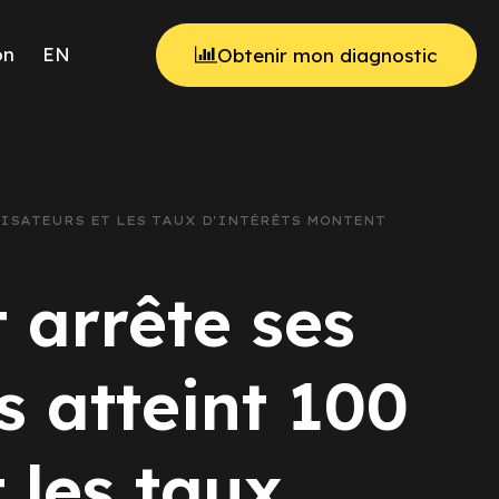
on
EN
Obtenir mon diagnostic
LISATEURS ET LES TAUX D'INTÉRÊTS MONTENT
 arrête ses
s atteint 100
t les taux