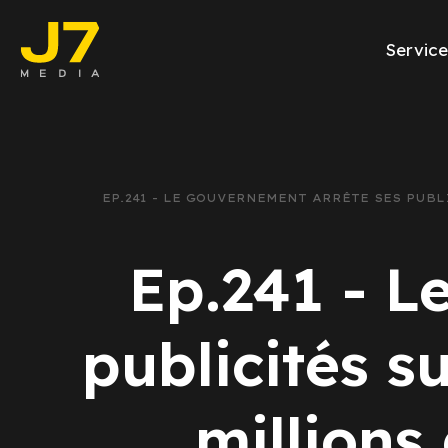
Service
Facebook Ads
E-commerce
EP.241 - LE GOUVERNEMENT ARRÊTE SES PUB
Génération de l
Ep.241 - L
Google Ads
Emailing
publicités s
Rapports Meta
millions 