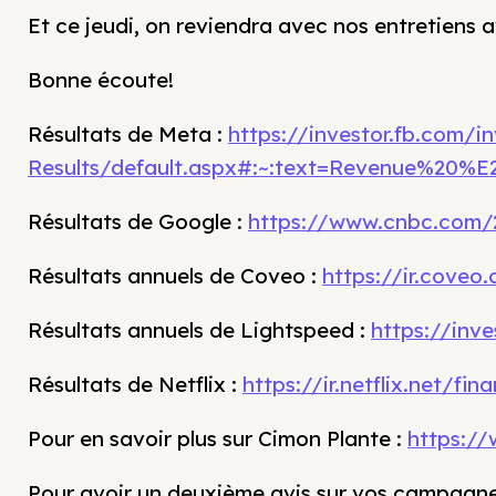
Et ce jeudi, on reviendra avec nos entretiens
Bonne écoute!
Résultats de Meta :
https://investor.fb.com/i
Results/default.aspx#:~:text=Revenue%20
Résultats de Google :
https://www.cnbc.com/2
Résultats annuels de Coveo :
https://ir.coveo.
Résultats annuels de Lightspeed :
https://inve
Résultats de Netflix :
https://ir.netflix.net/fi
Pour en savoir plus sur Cimon Plante :
https://
Pour avoir un deuxième avis sur vos campagnes