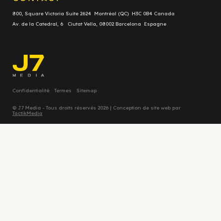
800, Square Victoria Suite 2624 Montréal (QC) H3C 0B4 Canada
Av. de la Catedral, 6 Ciutat Vella, 08002 Barcelona Espagne
Confidentialité
Termes
Sitemap
© J7 Media - Tous droits réservés 2026 | Conception de site web par
TactikMedia