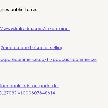
nes publicitaires
//www.linkedin.com/in/antoine-
7media.com/fr/social-selling
ww.purecommerce.co/fr/podcast-commerce-
facebook-ads-on-parle-de-
812708?i=1000607648614