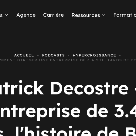
Agence
Carrière
Formati
s
Ressources
ACCUEIL
PODCASTS
HYPERCROISSANCE
COMMENT DIRIGER UNE ENTREPRISE DE 3.4 MILLIARDS DE D
eads
atrick Decostr
ntreprise de 3.
 Ads
s, l'histoire de 