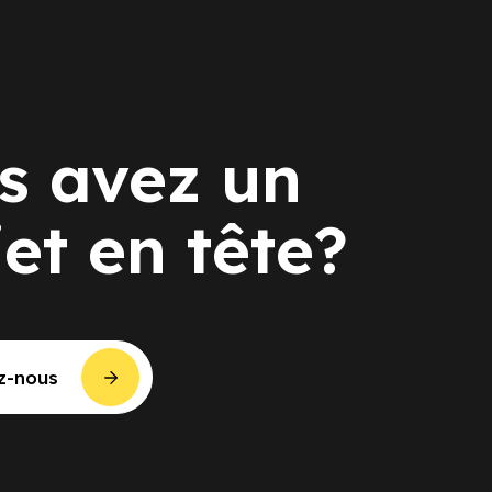
s avez un
jet en tête?
z-nous