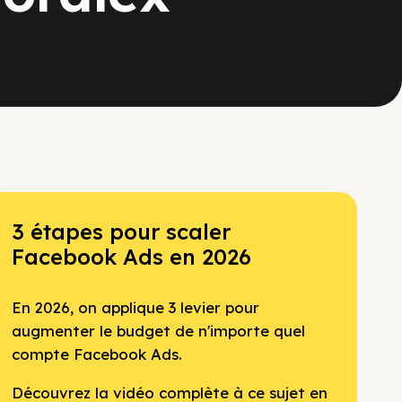
3 étapes pour scaler
Facebook Ads en 2026
En 2026, on applique 3 levier pour
augmenter le budget de n'importe quel
compte Facebook Ads.
Découvrez la vidéo complète à ce sujet en