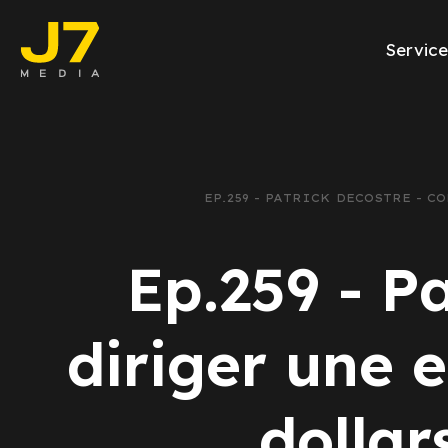
Service
Facebook Ads
E-commerce
EP.259 - PATRICK DECOSTRE - 
Génération de l
Ep.259 - P
Google Ads
Emailing
diriger une e
Rapports Meta
dollar