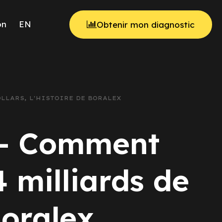
on
EN
Obtenir mon diagnostic
OLLARS, L'HISTOIRE DE BORALEX
e - Comment
4 milliards de
Boralex