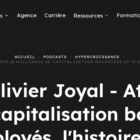
Agence
Carrière
Formati
s
Ressources
ACCUEIL
PODCASTS
HYPERCROISSANCE
NDRE 22 MILLIARDS DE CAPITALISATION BOURSIÈRE ET 70 
eads
livier Joyal - A
capitalisation b
 Ads
oyés, l'histoi