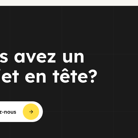
s avez un
jet en tête?
z-nous