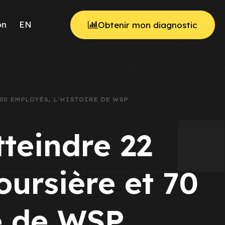
on
EN
Obtenir mon diagnostic
000 EMPLOYÉS, L'HISTOIRE DE WSP
tteindre 22
oursière et 70
re de WSP