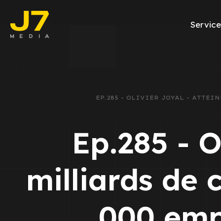
Service
Facebook Ads
E-commerce
EP.285 - OLIVIER JOYAL - ATTEI
Génération de l
Ep.285 - O
Google Ads
Emailing
milliards de 
Rapports Meta
000 empl