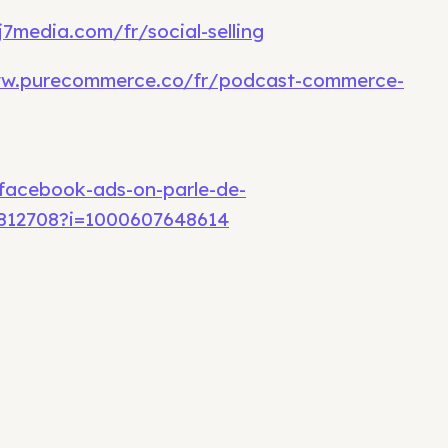
7media.com/fr/social-selling
ww.purecommerce.co/fr/podcast-commerce-
facebook-ads-on-parle-de-
812708?i=1000607648614