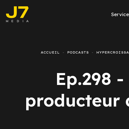
Service
Facebook Ads
E-commerce
ACCUEIL
PODCASTS
HYPERCROISS
Génération de l
Ep.298 - 
Google Ads
Emailing
producteur 
Rapports Meta