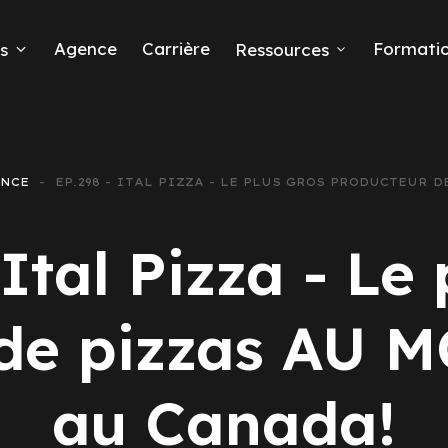
Agence
Carrière
Formati
s
Ressources
ANCE
EP.298 - ITAL PIZZA - LE PLUS GROS PRODUCTEUR 
eads
Ital Pizza - Le
de pizzas AU 
 Ads
au Canada!