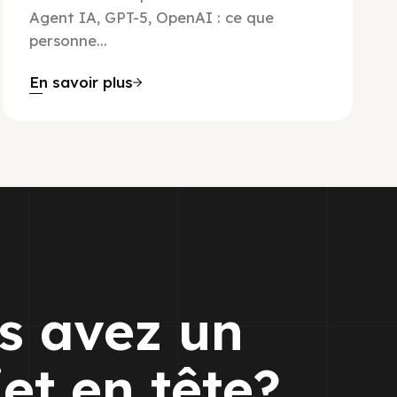
Agent IA, GPT-5, OpenAI : ce que
personne...
En savoir plus
s avez un
jet en tête?