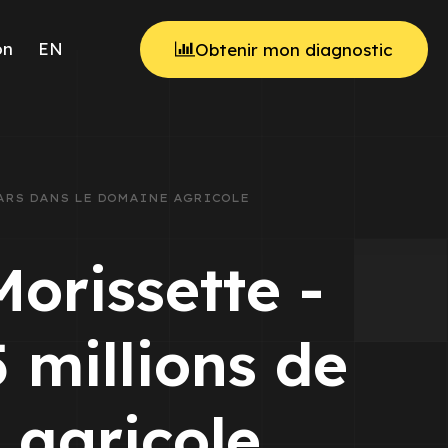
on
EN
Obtenir mon diagnostic
LARS DANS LE DOMAINE AGRICOLE
orissette -
 millions de
 agricole