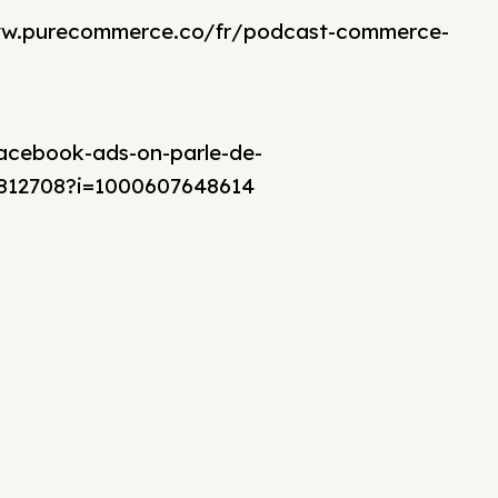
www.purecommerce.co/fr/podcast-commerce-
acebook-ads-on-parle-de-
812708?i=1000607648614