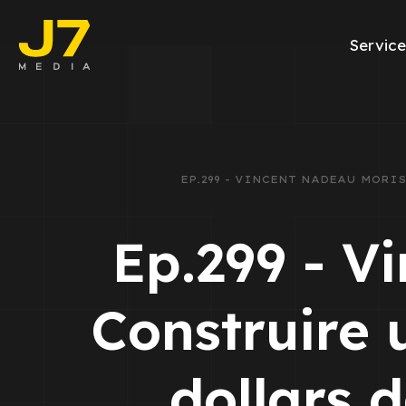
Service
Facebook Ads
E-commerce
EP.299 - VINCENT NADEAU MORI
Génération de l
Ep.299 - V
Google Ads
Emailing
Construire 
Rapports Meta
dollars 