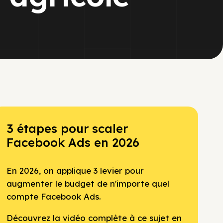
3 étapes pour scaler
Facebook Ads en 2026
En 2026, on applique 3 levier pour
augmenter le budget de n'importe quel
compte Facebook Ads.
Découvrez la vidéo complète à ce sujet en