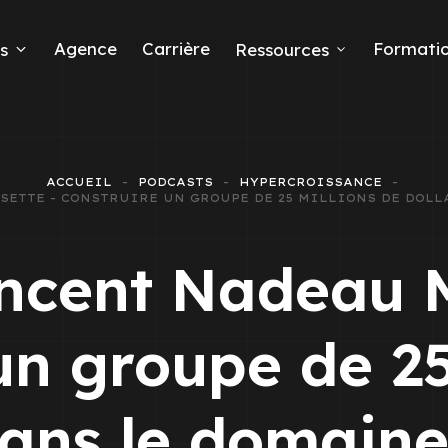
Agence
Carrière
Formati
s
Ressources
ACCUEIL
PODCASTS
HYPERCROISSANCE
SSETTE - CONSTRUIRE UN GROUPE DE 25 MILLIONS DE DOL
eads
incent Nadeau M
un groupe de 25
 Ads
dans le domaine