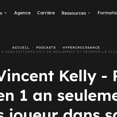
Agence
Carrière
Formati
s
Ressources
ACCUEIL
PODCASTS
HYPERCROISSANCE
ER 6 ACQUISITIONS EN 1 AN SEULEMENT ET DEVENIR LE PL
eads
Vincent Kelly - 
en 1 an seulem
 Ads
os joueur dans s