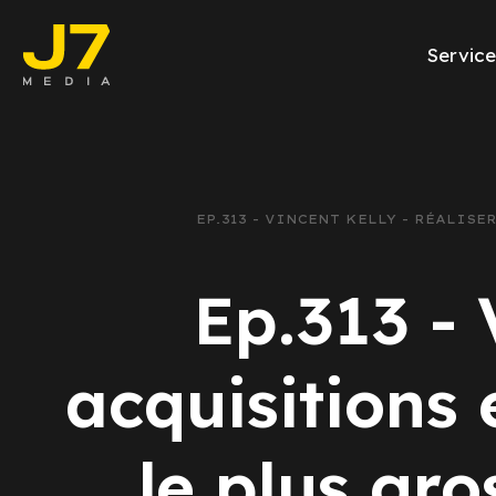
Service
Facebook Ads
E-commerce
EP.313 - VINCENT KELLY - RÉALIS
Génération de l
Ep.313 - 
Google Ads
Emailing
acquisitions 
Rapports Meta
le plus gr