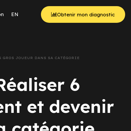
on
EN
Obtenir mon diagnostic
US GROS JOUEUR DANS SA CATÉGORIE
Réaliser 6
ent et devenir
a catégorie