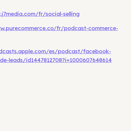
j7media.com/fr/social-selling
ww.purecommerce.co/fr/podcast-commerce-
odcasts.apple.com/es/podcast/facebook-
de-leads/id1447812708?i=1000607648614