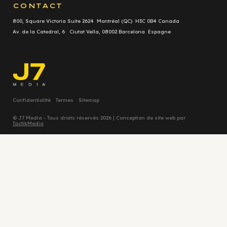
CONTACT
800, Square Victoria Suite 2624 Montréal (QC) H3C 0B4 Canada
Av. de la Catedral, 6 Ciutat Vella, 08002 Barcelona Espagne
Confidentialité
Termes
Sitemap
© J7 Media - Tous droits réservés 2026 | Conception de site web par
TactikMedia