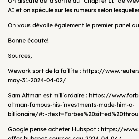
On discute de la sortie du "Chapter 11" de We
AI et on spécule sur les rumeurs selon lesquel
On vous dévoile également le premier panel qui
Bonne écoute!
Sources;
Wework sort de la faillite : https://www.reu
may-31-2024-04-02/
Sam Altman est milliardaire : https://www.f
altman-famous-his-investments-made-him-a-
billionaire/#:~:text=Forbes%20sifted%20t
Google pense acheter Hubspot : https://www
offer-hubspot-sources-say-2024-04-04/