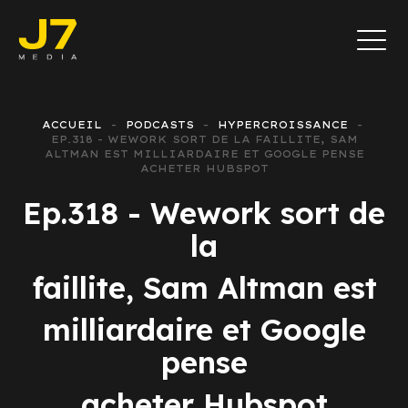
ACCUEIL
PODCASTS
HYPERCROISSANCE
EP.318 - WEWORK SORT DE LA FAILLITE, SAM
ALTMAN EST MILLIARDAIRE ET GOOGLE PENSE
ACHETER HUBSPOT
Ep.318 - Wework sort de
la
faillite, Sam Altman est
milliardaire et Google
pense
acheter Hubspot