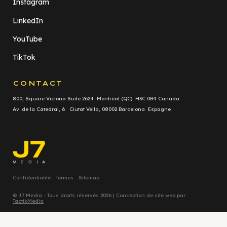
Instagram
LinkedIn
YouTube
TikTok
CONTACT
800, Square Victoria Suite 2624 Montréal (QC) H3C 0B4 Canada
Av. de la Catedral, 6 Ciutat Vella, 08002 Barcelona Espagne
Confidentialité
Termes
Sitemap
© J7 Media - Tous droits réservés 2026 | Conception de site web par
TactikMedia