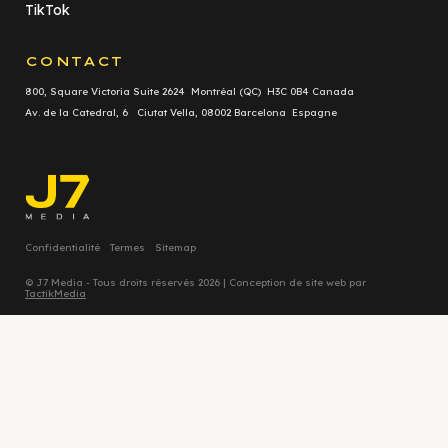
TikTok
CONTACT
800, Square Victoria Suite 2624 Montréal (QC) H3C 0B4 Canada
Av. de la Catedral, 6 Ciutat Vella, 08002 Barcelona Espagne
Confidentialité
Termes
Sitemap
© J7 Media - Tous droits réservés 2026 | Conception de site web par
TactikMedia