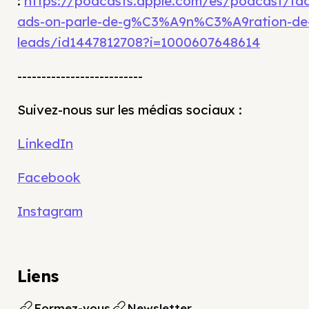
:
https://podcasts.apple.com/es/podcast/fa
ads-on-parle-de-g%C3%A9n%C3%A9ration-de
leads/id1447812708?i=1000607648614
--------------------------
Suivez-nous sur les médias sociaux :
LinkedIn
Facebook
Instagram
Liens
Formez-vous
Newsletter