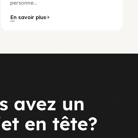
personne...
En savoir plus
s avez un
jet en tête?