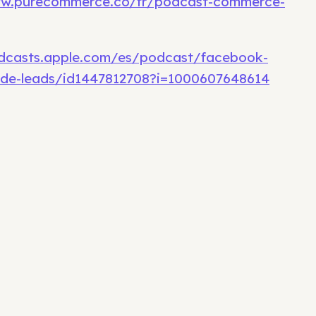
ww.purecommerce.co/fr/podcast-commerce-
odcasts.apple.com/es/podcast/facebook-
de-leads/id1447812708?i=1000607648614