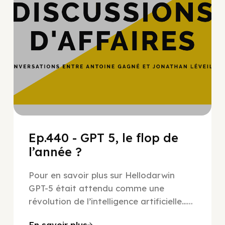
Ep.440 - GPT 5, le flop de
l’année ?
Pour en savoir plus sur Hellodarwin
GPT-5 était attendu comme une
révolution de l’intelligence artificielle…...
En savoir plus