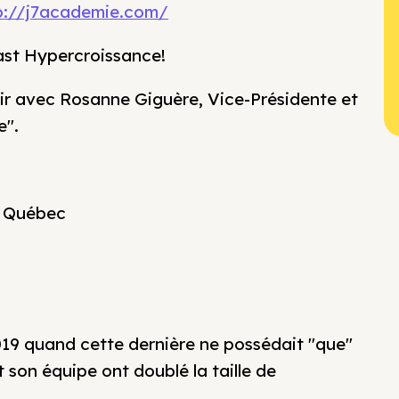
p://j7academie.com/
ast Hypercroissance!
nir avec Rosanne Giguère, Vice-Présidente et
e".
le Québec
2019 quand cette dernière ne possédait "que"
t son équipe ont doublé la taille de