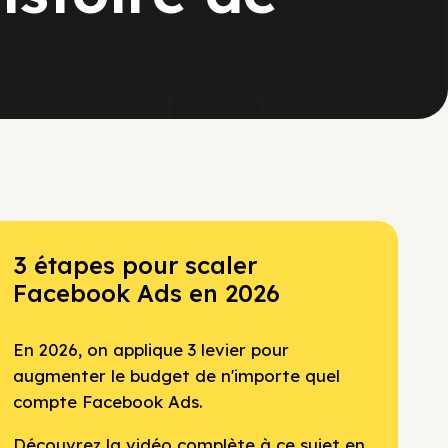
3 étapes pour scaler
Facebook Ads en 2026
En 2026, on applique 3 levier pour
augmenter le budget de n'importe quel
compte Facebook Ads.
Découvrez la vidéo complète à ce sujet en