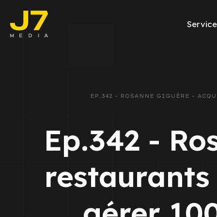
Service
Facebook Ads
E-commerce
EP.342 - ROSANNE GIGUÈRE - ACQ
Génération de l
Ep.342 - Ro
Google Ads
Emailing
restaurants
Rapports Meta
gérer 100