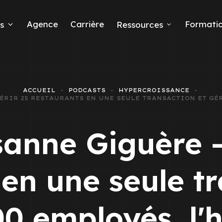
Agence
Carrière
Formati
s
Ressources
ACCUEIL
PODCASTS
HYPERCROISSANCE
UÉRIR 25 RESTAURANTS EN UNE SEULE TRANSACTION ET GÉR
eads
sanne Giguère -
 en une seule tr
 Ads
0 employés, l'h