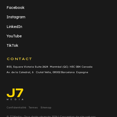
Facebook
Instagram
LinkedIn
YouTube
TikTok
CONTACT
800, Square Victoria Suite 2624 Montréal (QC) H3C 0B4 Canada
Av. de la Catedral, 6 Ciutat Vella, 08002 Barcelona Espagne
Confidentialité
Termes
Sitemap
© J7 Media - Tous droits réservés 2026 | Conception de site web par