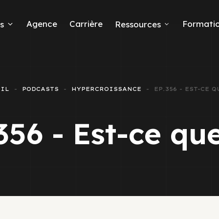
Agence
Carrière
Formati
s
Ressources
EIL
PODCASTS
HYPERCROISSANCE
EP.356 - EST-CE 
eads
356 - Est-ce que
 Ads