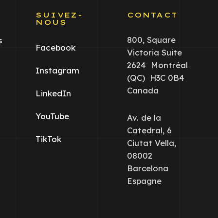
S
SUIVEZ-
CONTACT
NOUS
800, Square
s
Facebook
Victoria Suite
2624 Montréal
Instagram
(QC) H3C 0B4
Canada
LinkedIn
YouTube
Av. de la
Catedral, 6
TikTok
Ciutat Vella,
08002
Barcelona
Espagne