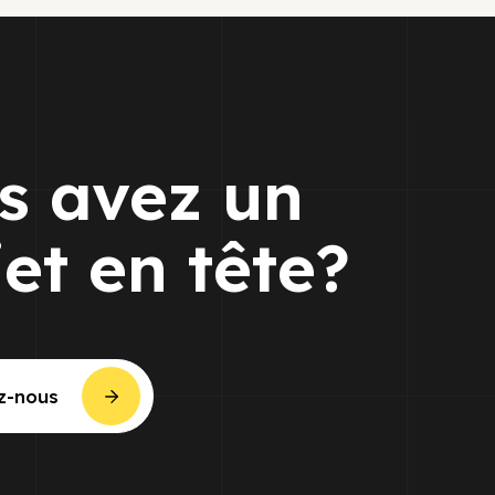
s avez un
jet en tête?
z-nous