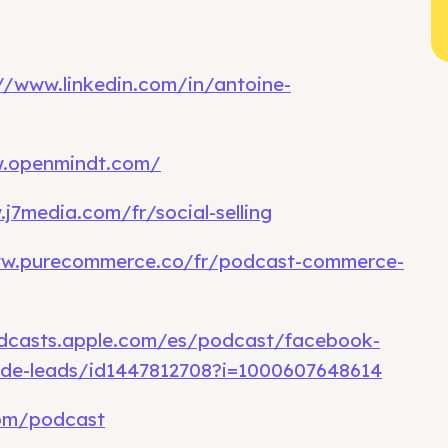
//www.linkedin.com/in/antoine-
.openmindt.com/
j7media.com/fr/social-selling
ww.purecommerce.co/fr/podcast-commerce-
odcasts.apple.com/es/podcast/facebook-
de-leads/id1447812708?i=1000607648614
om/podcast