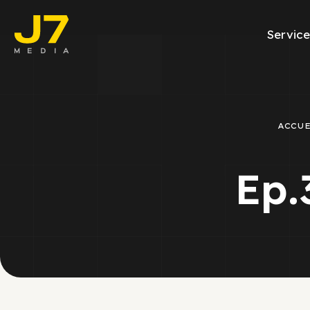
Service
Facebook Ads
E-commerce
ACCU
Génération de l
Ep.
Google Ads
Emailing
Rapports Meta