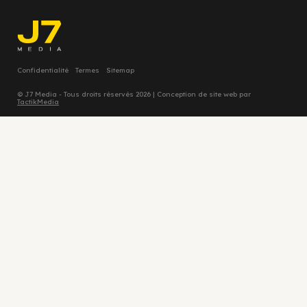
Confidentialité
Termes
Sitemap
© J7 Media - Tous droits réservés 2026 | Conception de site web par
TactikMedia