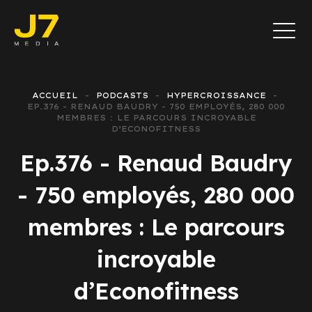
ACCUEIL
PODCASTS
HYPERCROISSANCE
EP.376 - RENAUD BAUDRY - 750 EMPLOYÉS, 280 000
MEMBRES : LE PARCOURS INCROYABLE
D’ECONOFITNESS
Ep.376 - Renaud Baudry
- 750 employés, 280 000
membres : Le parcours
incroyable
d’Econofitness