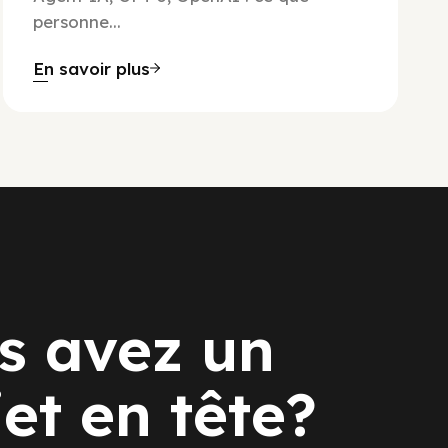
personne...
En savoir plus
s avez un
jet en tête?