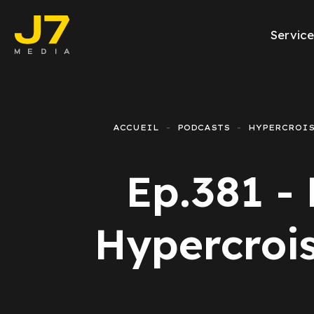
Service
Facebook Ads
E-commerce
ACCUEIL
PODCASTS
HYPERCROI
Génération de l
Ep.381 -
Google Ads
Emailing
Hypercroi
Rapports Meta