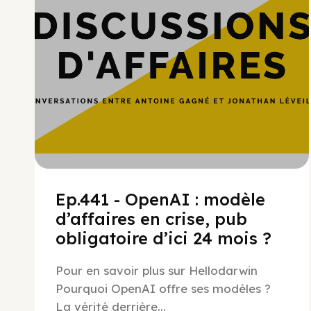
Ep.441 - OpenAI : modèle
d’affaires en crise, pub
obligatoire d’ici 24 mois ?
Pour en savoir plus sur Hellodarwin
Pourquoi OpenAI offre ses modèles ?
La vérité derrière...