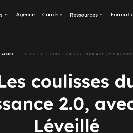
Agence
Carrière
Formati
s
Ressources
SSANCE
EP.381 - LES COULISSES DU PODCAST HYPERCROI
eads
 Les coulisses d
ssance 2.0, ave
 Ads
Léveillé