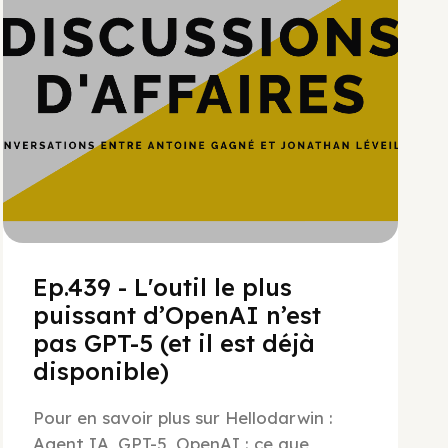
Ep.439 - L'outil le plus
puissant d’OpenAI n’est
pas GPT-5 (et il est déjà
disponible)
Pour en savoir plus sur Hellodarwin :
Agent IA, GPT-5, OpenAI : ce que