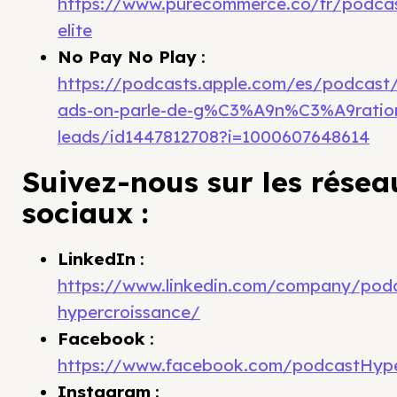
https://www.purecommerce.co/fr/podca
elite
No Pay No Play
:
https://podcasts.apple.com/es/podcast
ads-on-parle-de-g%C3%A9n%C3%A9ratio
leads/id1447812708?i=1000607648614
Suivez-nous sur les résea
sociaux :
LinkedIn
:
https://www.linkedin.com/company/podc
hypercroissance/
Facebook
:
https://www.facebook.com/podcastHype
Instagram
: