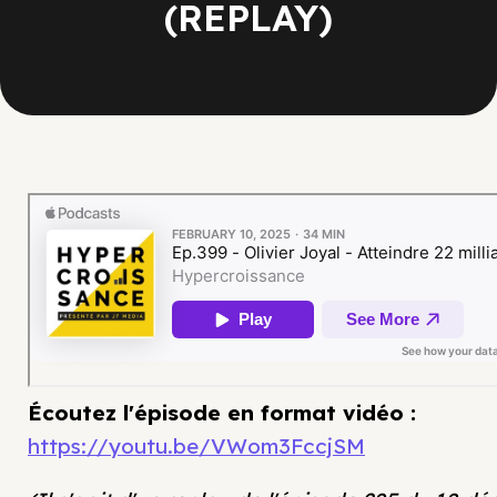
(REPLAY)
Écoutez l'épisode en format vidéo :
https://youtu.be/VWom3FccjSM