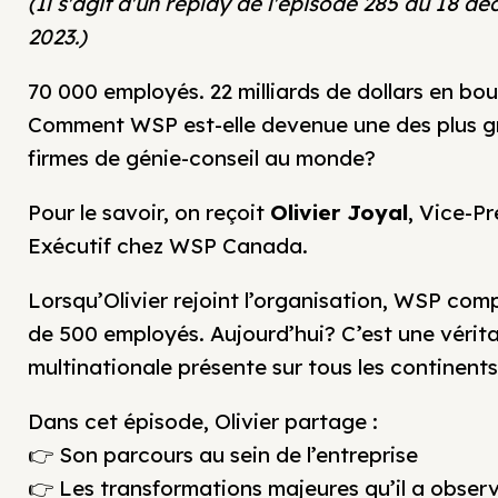
(Il s'agit d'un replay de l'épisode 285 du 18 d
2023.)
70 000 employés. 22 milliards de dollars en bou
Comment WSP est-elle devenue une des plus 
firmes de génie-conseil au monde?
Pour le savoir, on reçoit
Olivier Joyal
, Vice-Pr
Exécutif chez WSP Canada.
Lorsqu’Olivier rejoint l’organisation, WSP com
de 500 employés. Aujourd’hui? C’est une vérit
multinationale présente sur tous les continents
Dans cet épisode, Olivier partage :
👉 Son parcours au sein de l’entreprise
👉 Les transformations majeures qu’il a obser