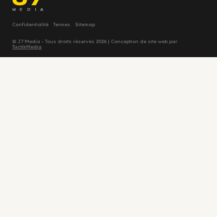
Confidentialité
Termes
Sitemap
© J7 Media - Tous droits réservés 2026 | Conception de site web par
TactikMedia