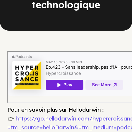
technologique
Pour en savoir plus sur Hellodarwin :
👉
https://go.hellodarwin.com/hypercroissan
utm_source=helloDarwin&utm_medium=podc