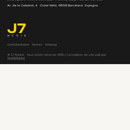
Av. de la Catedral, 6 Ciutat Vella, 08002 Barcelona Espagne
Confidentialité
Termes
Sitemap
© J7 Media - Tous droits réservés 2026 | Conception de site web par
TactikMedia