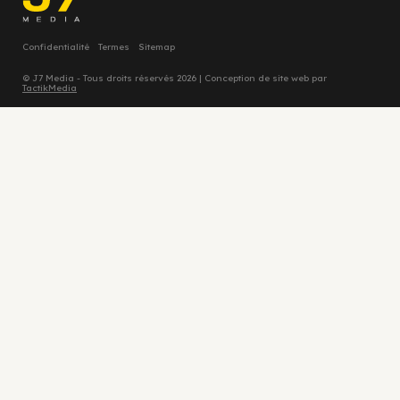
Confidentialité
Termes
Sitemap
© J7 Media - Tous droits réservés 2026 | Conception de site web par
TactikMedia