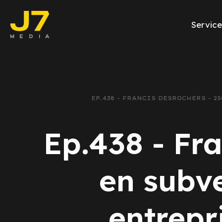
Service
Facebook Ads
E-commerce
EP.438 - FRANCIS DESROCHERS - 
Génération de l
Ep.438 - Fra
Google Ads
Emailing
en subv
Rapports Meta
entrepr