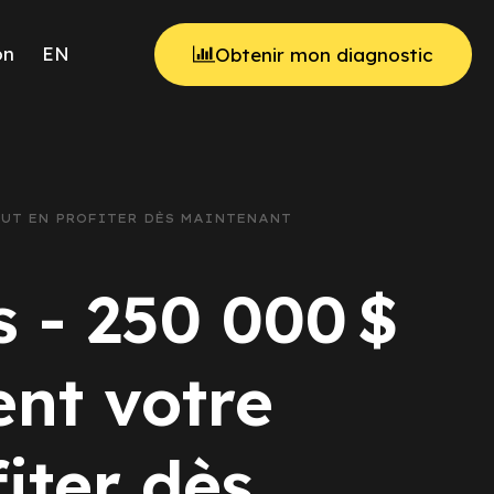
on
EN
Obtenir mon diagnostic
PEUT EN PROFITER DÈS MAINTENANT
s - 250 000 $
nt votre
iter dès