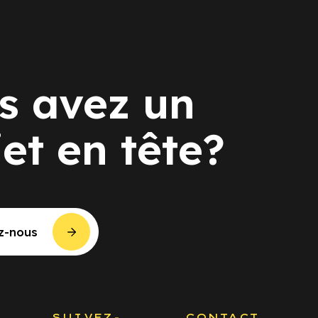
s avez un
jet en tête?
z-nous
S
SUIVEZ-
CONTACT