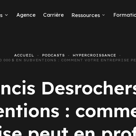
Agence
Carrière
Formati
s
Ressources
ACCUEIL
PODCASTS
HYPERCROISSANCE
250 000 $ EN SUBVENTIONS : COMMENT VOTRE ENTREPRISE 
eads
ncis Desrocher
entions : comme
 Ads
ise peut en prof