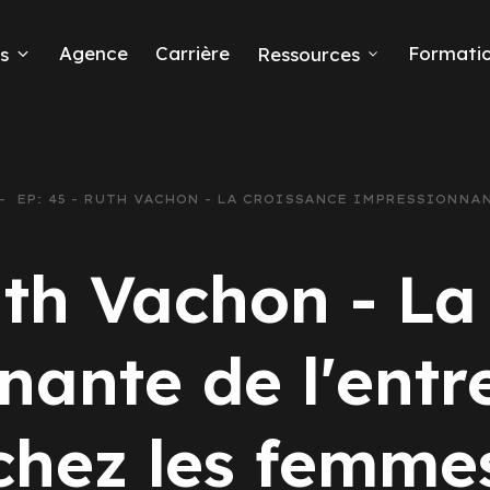
Agence
Carrière
Formati
s
Ressources
EP: 45 - RUTH VACHON - LA CROISSANCE IMPRESSIONNA
eads
uth Vachon - La
nante de l'entr
 Ads
chez les femme