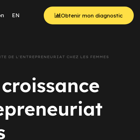
on
EN
Obtenir mon diagnostic
NTE DE L'ENTREPRENEURIAT CHEZ LES FEMMES
 croissance
epreneuriat
s