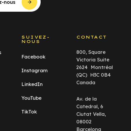
z-nous
S
SUIVEZ-
CONTACT
NOUS
800, Square
s
Facebook
Victoria Suite
2624 Montréal
Instagram
(QC) H3C 0B4
Canada
LinkedIn
YouTube
Av. de la
Catedral, 6
TikTok
Ciutat Vella,
08002
Barcelona