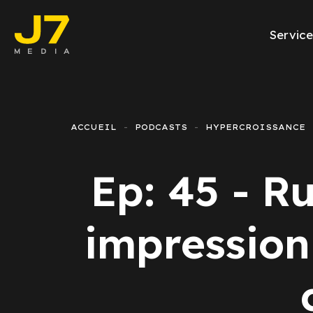
Service
Facebook Ads
E-commerce
ACCUEIL
PODCASTS
HYPERCROISSANCE
Génération de l
Ep: 45 - R
Google Ads
Emailing
impression
Rapports Meta